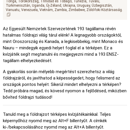
Tonga
Törökország
Trinidad és Tobago
Tunézia
Tuvalu
Türkmenisztán
Uganda
Új-Zéland
Ukrajna
Uruguay
Üzbegisztán
Vanuatu
Venezuela
Vietnám
Zambia
Zimbabwe
Zöld-foki Köztársaság
Az Egyesült Nemzetek Szervezetének 193 tagállama révén
hatalmas földrajzi világ tárul elénk! A legnagyobb országoktól,
mint Oroszország és Kanada, a legkisebbekig, mint Monaco és
Nauru – mindegyik egyedi helyet foglal el a térképen. Ez a
kvízjáték segít megtanulni és megjegyezni mind a 193 ENSZ-
tagállam elhelyezkedését.
A gyakorlás során mélyebb megértést szerezhetsz a világ
földrajzáról, és javíthatod a képességedet, hogy felismerd az
országok pontos helyét. Sikerül mindet elhelyezni a térképen?
Tedd próbára magad, és kövesd nyomon a fejlődésed, miközben
bővíted földrajzi tudásod!
Tanuld meg a földrajzot térképes kvízjátékainkkal. Teljes
képernyőhöz nyomd meg az Alt+F billentyűt. A címkék
ki-/bekapcsolásához nyomd meg az Alt+A billentyűt.