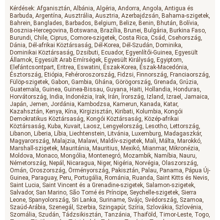
Hangeffektus
Kérdések:
Afganisztán
Albánia
Algéria
Andorra
Angola
Antigua és
Barbuda
Argentína
Ausztrália
Ausztria
Azerbajdzsán
Bahama-szigetek
Bahrein
Banglades
Barbados
Belgium
Belize
Benin
Bhután
Bolívia
Bosznia-Hercegovina
Botswana
Brazília
Brunei
Bulgária
Burkina Faso
Burundi
Chile
Ciprus
Comore-szigetek
Costa Rica
Csád
Csehország
Dánia
Dél-afrikai Köztársaság
Dél-Korea
Dél-Szudán
Dominika
Dominikai Köztársaság
Dzsibuti
Ecuador
Egyenlítői-Guinea
Egyesült
Államok
Egyesült Arab Emírségek
Egyesült Királyság
Egyiptom
Elefántcsontpart
Eritrea
Eswatini
Észak-Korea
Észak-Macedónia
Észtország
Etiópia
Fehéroroszország
Fidzsi
Finnország
Franciaország
Fülöp-szigetek
Gabon
Gambia
Ghána
Görögország
Grenada
Grúzia
Guatemala
Guinea
Guinea-Bissau
Guyana
Haiti
Hollandia
Honduras
Horvátország
India
Indonézia
Irak
Irán
Írország
Izland
Izrael
Jamaica
Japán
Jemen
Jordánia
Kambodzsa
Kamerun
Kanada
Katar
Kazahsztán
Kenya
Kína
Kirgizisztán
Kiribati
Kolumbia
Kongói
Demokratikus Köztársaság
Kongói Köztársaság
Közép-afrikai
Köztársaság
Kuba
Kuvait
Laosz
Lengyelország
Lesotho
Lettország
Libanon
Liberia
Líbia
Liechtenstein
Litvánia
Luxemburg
Madagaszkár
Magyarország
Malajzia
Malawi
Maldív-szigetek
Mali
Málta
Marokkó
Marshall-szigetek
Mauritánia
Mauritius
Mexikó
Mianmar
Mikronézia
Moldova
Monaco
Mongólia
Montenegró
Mozambik
Namíbia
Nauru
Németország
Nepál
Nicaragua
Niger
Nigéria
Norvégia
Olaszország
Omán
Oroszország
Örményország
Pakisztán
Palau
Panama
Pápua Új-
Guinea
Paraguay
Peru
Portugália
Románia
Ruanda
Saint Kitts és Nevis
Saint Lucia
Saint Vincent és a Grenadine-szigetek
Salamon-szigetek
Salvador
San Marino
São Tomé és Príncipe
Seychelle-szigetek
Sierra
Leone
Spanyolország
Sri Lanka
Suriname
Svájc
Svédország
Szamoa
Szaúd-Arábia
Szenegál
Szerbia
Szingapúr
Szíria
Szlovákia
Szlovénia
Szomália
Szudán
Tádzsikisztán
Tanzánia
Thaiföld
Timor-Leste
Togo