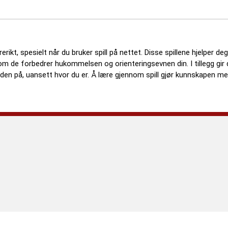
kt, spesielt når du bruker spill på nettet. Disse spillene hjelper d
om de forbedrer hukommelsen og orienteringsevnen din. I tillegg gir 
rden på, uansett hvor du er. Å lære gjennom spill gjør kunnskapen m