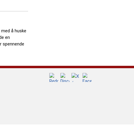
eg med å huske
de en
er spennende