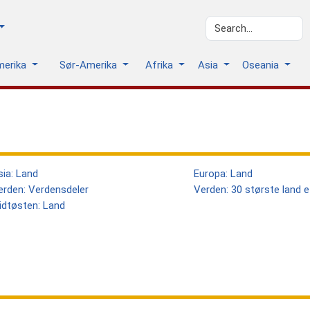
merika
Sør-Amerika
Afrika
Asia
Oseania
sia: Land
Europa: Land
erden: Verdensdeler
Verden: 30 største land ett
idtøsten: Land