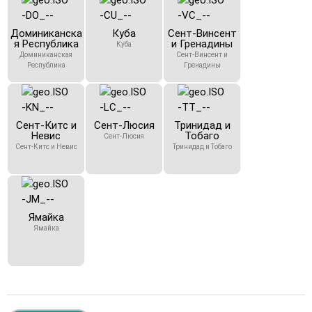
Доминиканска
Куба
Сент-Винсент
я Республика
и Гренадины
Куба
Доминиканская
Сент-Винсент и
Республика
Гренадины
Сент-Китс и
Сент-Люсия
Тринидад и
Невис
Тобаго
Сент-Люсия
Сент-Китс и Невис
Тринидад и Тобаго
Ямайка
Ямайка