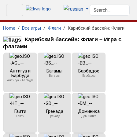
Home
Все игры
Флаги
Карибский бассейн: Флаги
Карибский бассейн: Флаги – Игра с
флагами
Антигуа и
Багамы
Барбадос
Барбуда
Багамы
Барбадос
Антигуа и Барбуда
Гаити
Гренада
Доминика
Гаити
Гренада
Доминика