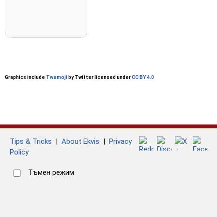
Graphics include
Twemoji
by Twitter licensed under
CC BY 4.0
Tips & Tricks
|
About Ekvis
|
Privacy
Policy
Тъмен режим