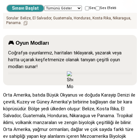
Ses
Ses Efekti
Sorular:
Belize
El Salvador
Guatemala
Honduras
Kosta Rika
Nikaragua
Panama
🎮 Oyun Modları
Coğrafya oyunlarımız, haritaları tıklayarak, yazarak veya
hatta uçarak keşfetmenize olanak tanıyan çeşitli oyun
modları sunar!
Tümünü Göster
: Tüm konumların haritada göründüğü,
öğrenmeyi ve alışmayı kolaylaştıran bir öğrenme modu.
Tıkla (çok kolay)
: 'Tıkla' gibi çalışır, ancak fareyi bir
Orta Amerika, batıda Büyük Okyanus ve doğuda Karayip Denizi ile
konumun üzerine getirdiğinizde adı görünür.
çevrili, Kuzey ve Güney Amerika’yı birbirine bağlayan dar bir kara
köprüsüdür. Bölge yedi ülkeden oluşur: Belize, Kosta Rika, El
Tıkla (kolay)
: 'Tıkla'ya benzer, ancak üç olası konum
Salvador, Guatemala, Honduras, Nikaragua ve Panama. Tropikal
vurgulanarak seçim kolaylaştırılır.
iklimi, volkanik manzaraları ve zengin biyolojik çeşitliliği ile bilinir.
Tıkla
: Belirtilen konumu tam olarak tıklayın.
Orta Amerika, yağmur ormanları, dağlar ve çok sayıda farklı türe
ev sahipliği yapan kıyı alanlarını içeren Mezoamerika Biyolojik
Tıkla (sert)
: 'Tıkla' gibi, ancak tıklanan konumlar orijinal