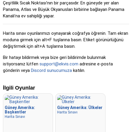
Çeşitlilik Sıcak Noktası’nın bir parçasıdır. En güneyde yer alan
rengine döner.
Panama, Atlas ve Büyük Okyanusları birbirine bağlayan Panama
Tıkla (sınır yok)
: 'Tıkla' gibi, ancak görünür sınırlar olmadan,
Kanalı’na ev sahipliği yapar.
bu da oyunu zorlaştırır.
Tıkla (bayraklar)
: 'Tıkla' gibi, ancak yalnızca bayrak
Harita sınav oyunlarımızı oynayarak coğrafya öğrenin. Tam ekran
gösterilir – isim yok.
moduna girmek için alt+F tuşlarına basın. Etiket görünürlüğünü
Çoktan Seçmeli
: Dört seçenek arasından doğru olanı
değiştirmek için alt+A tuşlarına basın.
tıklayarak veya 1–4 tuşlarına basarak seçin.
Bir hatayı bildirmek veya bize geri bildirimde bulunmak
Rastgele yazın
: Konum adlarını rastgele sırayla yazın;
istiyorsanız lütfen
support@ekvis.com
adresine e-posta
ilerledikçe haritada vurgulanırlar.
gönderin veya
Discord sunucumuza
katılın.
Yazma
: Vurgulanan konumun adını yazın.
Uçmak
: Ok tuşları veya WASD ile kontrol edin ve hızlanmak
İlgili Oyunlar
için boşluk çubuğuna basın.
Güney Amerika:
Güney Amerika: Ülkeler
Başkentler
Harita Sınavı
Harita Sınavı