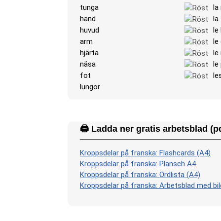
tunga
la
hand
la
huvud
le
arm
le
hjärta
le
näsa
le
fot
le
lungor
🖨️ Ladda ner gratis arbetsblad (p
Kroppsdelar på franska: Flashcards (A4)
Kroppsdelar på franska: Plansch A4
Kroppsdelar på franska: Ordlista (A4)
Kroppsdelar på franska: Arbetsblad med bil