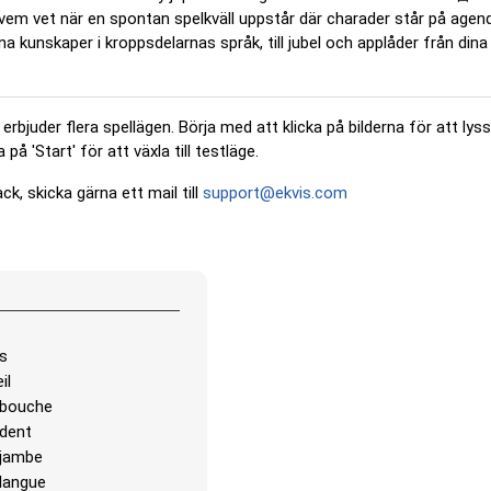
m vet när en spontan spelkväll uppstår där charader står på agend
a kunskaper i kroppsdelarnas språk, till jubel och applåder från dina
rbjuder flera spellägen. Börja med att klicka på bilderna för att lys
på 'Start' för att växla till testläge.
ck, skicka gärna ett mail till
support@ekvis.com
os
il
 bouche
 dent
 jambe
 langue