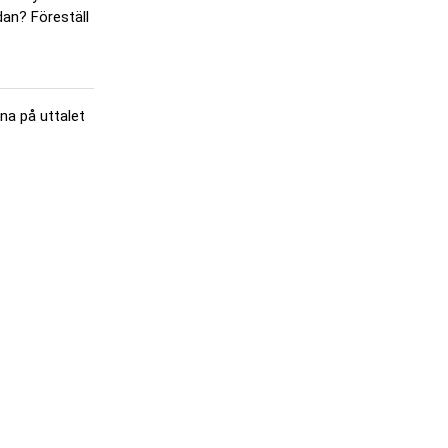
an? Föreställ
sna på uttalet