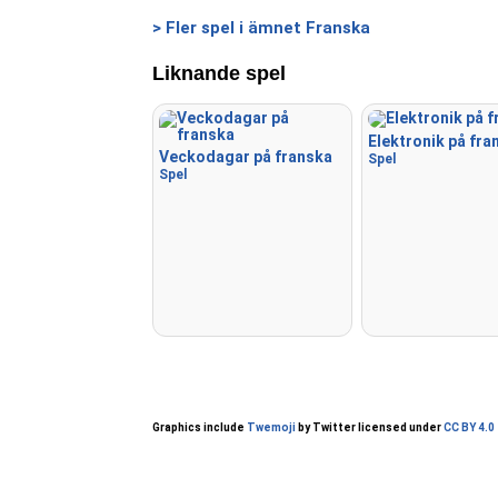
> Fler spel i ämnet Franska
Liknande spel
Elektronik på fra
Veckodagar på franska
Spel
Spel
Graphics include
Twemoji
by Twitter licensed under
CC BY 4.0