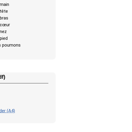
 main
 tête
 bras
 cœur
 nez
 pied
s poumons
df)
der (A4)