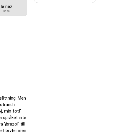
le nez
näsa
lsättning. Men
strand i
j, min fot!'
a språket inte
'¡brazo!' till
et bryter isen