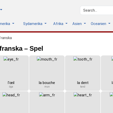
amerika
Sydamerika
Afrika
Asien
Oceanien
franska
franska – Spel
l'œil
la bouche
la dent
öga
mun
tand