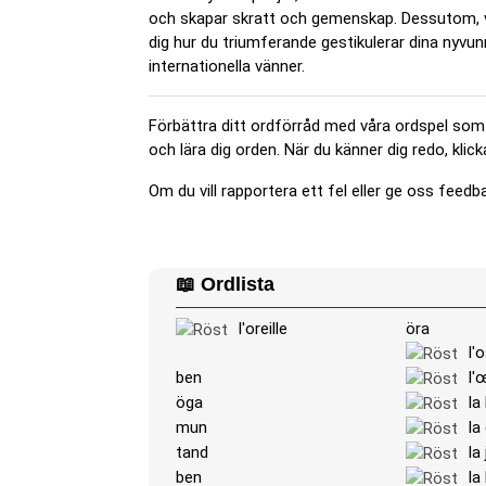
och skapar skratt och gemenskap. Dessutom, ve
dig hur du triumferande gestikulerar dina nyvunn
internationella vänner.
Förbättra ditt ordförråd med våra ordspel som e
och lära dig orden. När du känner dig redo, klicka 
Om du vill rapportera ett fel eller ge oss feedba
📖 Ordlista
l'oreille
öra
l'
ben
l'œ
öga
la
mun
la
tand
la
ben
la