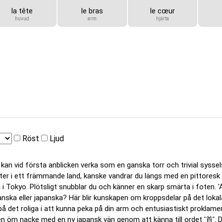
la tête
le bras
le cœur
huvud
arm
hjärta
Röst
Ljud
 kan vid första anblicken verka som en ganska torr och trivial sysse
ster i ett främmande land, kanske vandrar du längs med en pittoresk 
 i Tokyo. Plötsligt snubblar du och känner en skarp smärta i foten. 'A
nska eller japanska? Här blir kunskapen om kroppsdelar på det lokal
på det roliga i att kunna peka på din arm och entusiastiskt proklamera 
a en öm nacke med en ny japansk vän genom att känna till ordet '首'. D