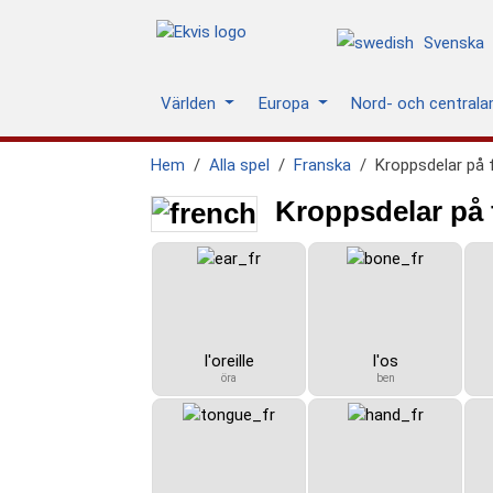
Svenska
Världen
Europa
Nord- och central
Hem
Alla spel
Franska
Kroppsdelar på 
Kroppsdelar på 
l'oreille
l'os
öra
ben