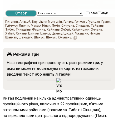
Голос
Звук
Питання:
Аньхой
Внутрішня Монголія
Ганьсу
Гонконг
Гуандун
Гуансі
Гуйчжоу
Ляонін
Макао
Нінся
Пекін
Сичуань
Сіньцзян
Тайвань
Тибет
Тяньцзінь
Фуцзянь
Хайнань
Хебей
Хейлунцзян
Хенань
Хубей
Хунань
Цзілінь
Цзянсі
Цзянсу
Цінхай
Чжецзян
Чунцін
Шанхай
Шаньдун
Шаньсі
Шеньсі
Юньнань
🎮 Режими гри
Наші географічні ігри пропонують різні режими гри, у
яких ви можете досліджувати карти, натискаючи,
вводячи текст або навіть літаючи!
Покажи все
: Режим навчання, у якому всі місця
відображаються на карті, що допомагає у вивченні та
запам'ятовуванні.
Китай поділений на кілька адміністративних одиниць
Натисніть на… (дуже легко)
: Працює як 'Натисніть
провінційного рівня, включно з 22 провінціями, п’ятьма
на…', але при наведенні курсору на місце
автономними районами (такими як Тибет і Сіньцзян),
відображається його назва.
чотирма містами центрального підпорядкування (Пекін,