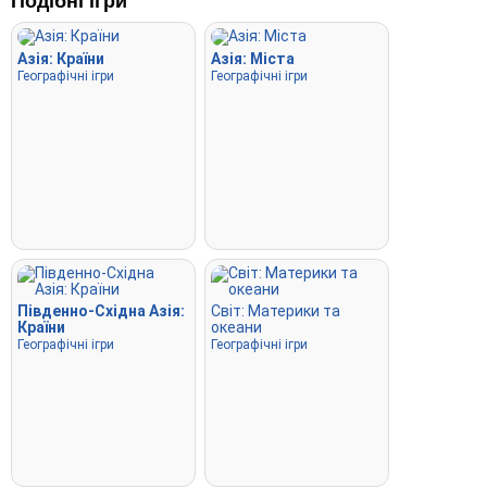
Подібні ігри
Літати
: Використовуйте стрілки або клавіші WASD для
керування та натисніть пробіл для прискорення.
Азія: Країни
Азія: Міста
Географічні ігри
Географічні ігри
Південно-Східна Азія:
Світ: Материки та
Країни
океани
Географічні ігри
Географічні ігри