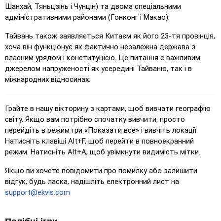
Шанхай, Тяньцзінь і Чунцін) та двома спеціальними
Натисніть на… (легко)
: Подібно до 'Натисніть на…',
адміністративними районами (Гонконг і Макао).
але виділяються три можливі місця для полегшення
вибору.
Тайвань також заявляється Китаєм як його 23-тя провінція,
Натисніть на…
: Натисніть точно на вказане місце.
хоча він функціонує як фактично незалежна держава з
власним урядом і конституцією. Це питання є важливим
Натисніть на… (складно)
: Як 'Натисніть на…', але після
джерелом напруженості як усередині Тайваню, так і в
натискання місця повертаються до свого початкового
міжнародних відносинах.
кольору.
Натисніть на… (без меж)
: Як 'Натисніть на…', але без
Грайте в нашу вікторину з картами, щоб вивчати географію
видимих меж, що ускладнює гру.
світу. Якщо вам потрібно спочатку вивчити, просто
Натисніть на… (прапори)
: Як 'Натисніть на…', але
перейдіть в режим гри «Показати все» і вивчіть локації.
відображається лише прапор – без назв.
Натисніть клавіші Alt+F, щоб перейти в повноекранний
режим. Натисніть Alt+A, щоб увімкнути видимість мітки.
Широкий вибір
: Виберіть правильний варіант із
чотирьох, натиснувши або використовуючи клавіші 1–4.
Якщо ви хочете повідомити про помилку або залишити
Тип випадковий
: Вводьте назви місць у будь-якому
відгук, будь ласка, надішліть електронний лист на
порядку; вони будуть підсвічені на карті у міру
support@ekvis.com
проходження.
Введіть
: Введіть назву підсвіченого місця.