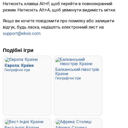
Натисніть на… (складно)
: Як 'Натисніть на…', але після
Натисніть клавіші Alt+F, щоб перейти в повноекранний
натискання місця повертаються до свого початкового
режим. Натисніть Alt+A, щоб увімкнути видимість мітки.
кольору.
Якщо ви хочете повідомити про помилку або залишити
Натисніть на… (без меж)
: Як 'Натисніть на…', але без
відгук, будь ласка, надішліть електронний лист на
видимих меж, що ускладнює гру.
support@ekvis.com
Натисніть на… (прапори)
: Як 'Натисніть на…', але
відображається лише прапор – без назв.
Подібні ігри
Широкий вибір
: Виберіть правильний варіант із
чотирьох, натиснувши або використовуючи клавіші 1–4.
Європа: Країни
Тип випадковий
: Вводьте назви місць у будь-якому
Балканський півострів:
Географічні ігри
Країни
порядку; вони будуть підсвічені на карті у міру
Географічні ігри
проходження.
Введіть
: Введіть назву підсвіченого місця.
Літати
: Використовуйте стрілки або клавіші WASD для
керування та натисніть пробіл для прискорення.
Вест-Індія: Країни
Африка: Столиці