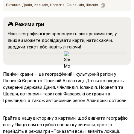
Питання:
Данія
Ісландія
Норвегія
Фінляндія
Швеція
🎮 Режими гри
Наші географічні ігри пропонують різні режими гри, у
яких ви можете досліджувати карти, натискаючи,
вводячи текст або навіть літаючи!
Покажи все
: Режим навчання, у якому всі місця
відображаються на карті, що допомагає у вивченні та
запам'ятовуванні.
Північні країни — це географічний і культурний регіон у
Натисніть на… (дуже легко)
: Працює як 'Натисніть
Північній Європі та Північній Атлантиці. До нього входять
на…', але при наведенні курсору на місце
суверенні держави Данія, Фінляндія, Ісландія, Норвегія та
відображається його назва.
Швеція; автономні території Фарерські острови та
Гренландія; а також автономний регіон Аландські острови.
Натисніть на… (легко)
: Подібно до 'Натисніть на…',
але виділяються три можливі місця для полегшення
вибору.
Грайте в нашу вікторину з картами, щоб вивчати географію
світу. Якщо вам потрібно спочатку вивчити, просто
Натисніть на…
: Натисніть точно на вказане місце.
перейдіть в режим гри «Показати все» і вивчіть локації.