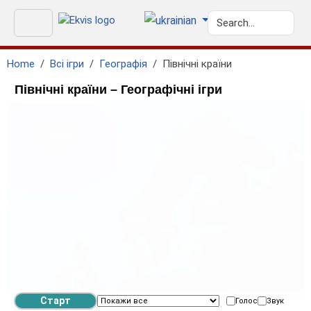
Home
Всі ігри
Географія
Північні країни
Північні країни – Географічні ігри
geo.norwegian_sea
geo.baltic_sea
geo.north_sea
Голос
Звук