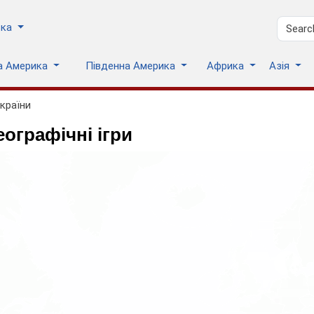
ька
на Америка
Південна Америка
Африка
Азія
 країни
еографічні ігри