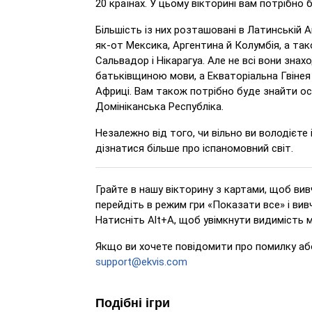
20 країнах. У цьому вікторині вам потрібно бу
Більшість із них розташовані в Латинській А
як-от Мексика, Аргентина й Колумбія, а так
Сальвадор і Нікарагуа. Але не всі вони знах
батьківщиною мови, а Екваторіальна Гвінея
Африці. Вам також потрібно буде знайти остр
Домініканська Республіка.
Незалежно від того, чи вільно ви володієте
дізнатися більше про іспаномовний світ.
Грайте в нашу вікторину з картами, щоб ви
перейдіть в режим гри «Показати все» і вивч
Натисніть Alt+A, щоб увімкнути видимість м
Якщо ви хочете повідомити про помилку або
support@ekvis.com
Подібні ігри