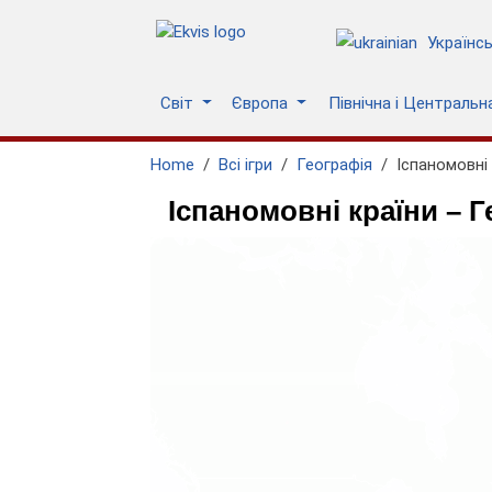
Українс
Світ
Європа
Північна і Централь
Home
Всі ігри
Географія
Іспаномовні
Іспаномовні країни – Г