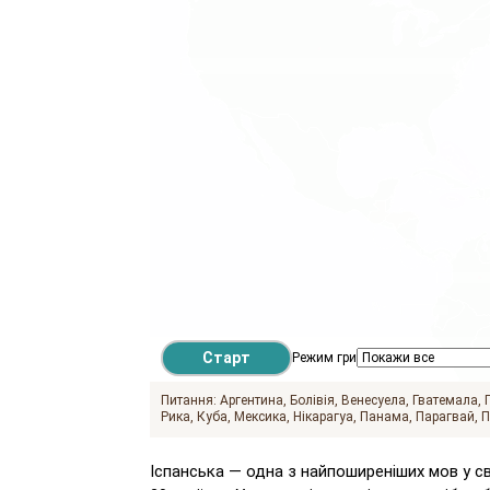
Режим гри
Питання:
Аргентина
Болівія
Венесуела
Гватемала
Рика
Куба
Мексика
Нікарагуа
Панама
Парагвай
П
Іспанська — одна з найпоширеніших мов у сві