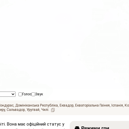
Голос
Звук
Гондурас
Домініканська Республіка
Еквадор
Екваторіальна Гвінея
Іспанія
Ко
еру
Сальвадор
Уругвай
Чилі
ті. Вона має офіційний статус у
🎮 Режими гри