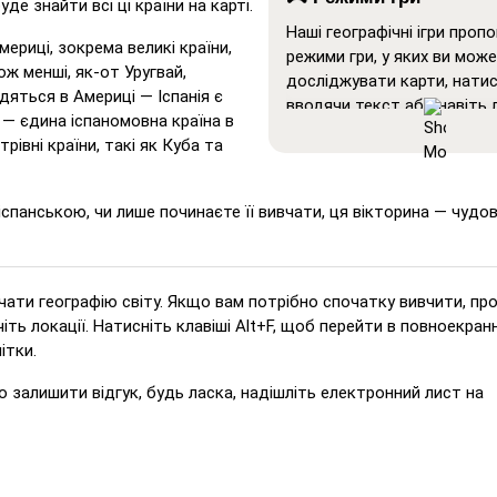
де знайти всі ці країни на карті.
Наші географічні ігри пропо
мериці, зокрема великі країни,
режими гри, у яких ви мож
ож менші, як-от Уругвай,
досліджувати карти, нати
одяться в Америці — Іспанія є
вводячи текст або навіть 
 — єдина іспаномовна країна в
Покажи все
: Режим навчан
івні країни, такі як Куба та
якому всі місця відобража
карті, що допомагає у вивч
 іспанською, чи лише починаєте її вивчати, ця вікторина — чудо
запам'ятовуванні.
Натисніть на… (дуже лег
Працює як 'Натисніть на…',
наведенні курсору на місце
вчати географію світу. Якщо вам потрібно спочатку вивчити, пр
відображається його назв
іть локації. Натисніть клавіші Alt+F, щоб перейти в повноекран
ітки.
Натисніть на… (легко)
: 
'Натисніть на…', але виділ
 залишити відгук, будь ласка, надішліть електронний лист на
можливі місця для полегш
вибору.
Натисніть на…
: Натисніт
вказане місце.