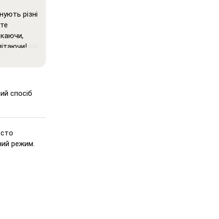
нують різні
ете
скаючи,
літаючи!
ня, у
ються на
енні та
вий спосіб
ко)
:
 але при
осто
а.
ний режим.
Подібно до
яються три
ення
ь точно на