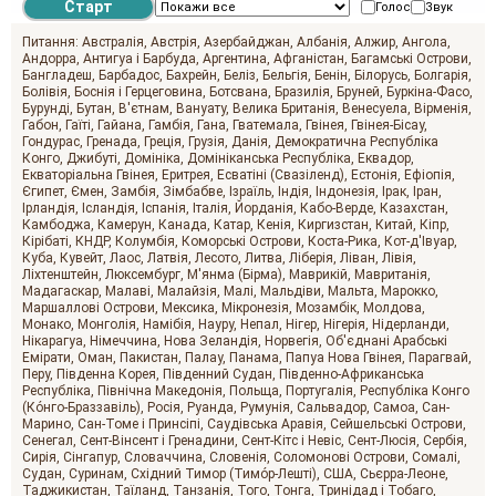
Голос
Звук
Питання:
Австралія
Австрія
Азербайджан
Албанія
Алжир
Ангола
Андорра
Антигуа і Барбуда
Аргентина
Афганістан
Багамські Острови
Бангладеш
Барбадос
Бахрейн
Беліз
Бельгія
Бенін
Білорусь
Болгарія
Болівія
Боснія і Герцеговина
Ботсвана
Бразилія
Бруней
Буркіна-Фасо
Бурунді
Бутан
В'єтнам
Вануату
Велика Британія
Венесуела
Вірменія
Габон
Гаїті
Гайана
Гамбія
Гана
Гватемала
Гвінея
Гвінея-Бісау
Гондурас
Гренада
Греція
Грузія
Данія
Демократична Республіка
Конго
Джибуті
Домініка
Домініканська Республіка
Еквадор
Екваторіальна Гвінея
Еритрея
Есватіні (Свазіленд)
Естонія
Ефіопія
Єгипет
Ємен
Замбія
Зімбабве
Ізраїль
Індія
Індонезія
Ірак
Іран
Ірландія
Ісландія
Іспанія
Італія
Йорданія
Кабо-Верде
Казахстан
Камбоджа
Камерун
Канада
Катар
Кенія
Киргизстан
Китай
Кіпр
Кірібаті
КНДР
Колумбія
Коморські Острови
Коста-Рика
Кот-д'Івуар
Куба
Кувейт
Лаос
Латвія
Лесото
Литва
Ліберія
Ліван
Лівія
Ліхтенштейн
Люксембург
М'янма (Бірма)
Маврикій
Мавританія
Мадагаскар
Малаві
Малайзія
Малі
Мальдіви
Мальта
Марокко
Маршаллові Острови
Мексика
Мікронезія
Мозамбік
Молдова
Монако
Монголія
Намібія
Науру
Непал
Нігер
Нігерія
Нідерланди
Нікарагуа
Німеччина
Нова Зеландія
Норвегія
Об'єднані Арабські
Емірати
Оман
Пакистан
Палау
Панама
Папуа Нова Гвінея
Парагвай
Перу
Південна Корея
Південний Судан
Південно-Африканська
Республіка
Північна Македонія
Польща
Португалія
Республіка Конго
(Ко́нго-Браззавіль)
Росія
Руанда
Румунія
Сальвадор
Самоа
Сан-
Марино
Сан-Томе і Принсіпі
Саудівська Аравія
Сейшельські Острови
Сенегал
Сент-Вінсент і Гренадини
Сент-Кітс і Невіс
Сент-Люсія
Сербія
Сирія
Сінгапур
Словаччина
Словенія
Соломонові Острови
Сомалі
Судан
Суринам
Східний Тимор (Тимо́р-Лешті)
США
Сьєрра-Леоне
Таджикистан
Таїланд
Танзанія
Того
Тонга
Тринідад і Тобаго