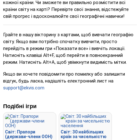
Натисніть на…
: Натисніть точно на вказане місце.
кожної країни. Чи зможете ви правильно розмістити всі
країни світу на карті? Перевірте свої знання, відстежуйте
Натисніть на… (складно)
: Як 'Натисніть на…', але після
свій прогрес і вдосконалюйте свої географічні навички!
натискання місця повертаються до свого початкового
кольору.
Грайте в нашу вікторину з картами, щоб вивчати географію
Натисніть на… (без меж)
: Як 'Натисніть на…', але без
світу. Якщо вам потрібно спочатку вивчити, просто
видимих меж, що ускладнює гру.
перейдіть в режим гри «Показати все» і вивчіть локації.
Натисніть на… (прапори)
: Як 'Натисніть на…', але
Натисніть клавіші Alt+F, щоб перейти в повноекранний
відображається лише прапор – без назв.
режим. Натисніть Alt+A, щоб увімкнути видимість мітки.
Широкий вибір
: Виберіть правильний варіант із
Якщо ви хочете повідомити про помилку або залишити
чотирьох, натиснувши або використовуючи клавіші 1–4.
відгук, будь ласка, надішліть електронний лист на
Тип випадковий
: Вводьте назви місць у будь-якому
support@ekvis.com
порядку; вони будуть підсвічені на карті у міру
проходження.
Подібні ігри
Введіть
: Введіть назву підсвіченого місця.
Літати
: Використовуйте стрілки або клавіші WASD для
керування та натисніть пробіл для прискорення.
Світ: Прапори
Світ: 30 найбільших
(держави-члени ООН)
країн за чисельністю