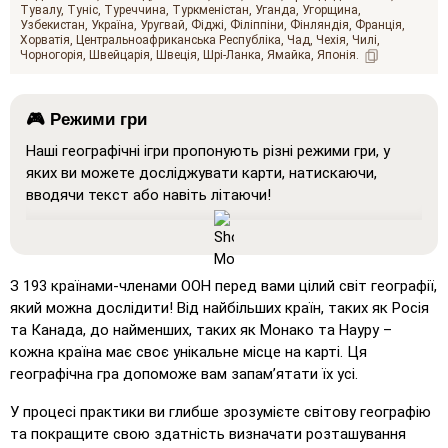
Тувалу
Туніс
Туреччина
Туркменістан
Уганда
Угорщина
Узбекистан
Україна
Уругвай
Фіджі
Філіппіни
Фінляндія
Франція
Хорватія
Центральноафриканська Республіка
Чад
Чехія
Чилі
Чорногорія
Швейцарія
Швеція
Шрі-Ланка
Ямайка
Японія
🎮 Режими гри
Наші географічні ігри пропонують різні режими гри, у
яких ви можете досліджувати карти, натискаючи,
вводячи текст або навіть літаючи!
Покажи все
: Режим навчання, у якому всі місця
відображаються на карті, що допомагає у вивченні та
запам'ятовуванні.
З 193 країнами-членами ООН перед вами цілий світ географії,
Натисніть на… (дуже легко)
: Працює як 'Натисніть
який можна дослідити! Від найбільших країн, таких як Росія
на…', але при наведенні курсору на місце
та Канада, до найменших, таких як Монако та Науру –
відображається його назва.
кожна країна має своє унікальне місце на карті. Ця
географічна гра допоможе вам запам’ятати їх усі.
Натисніть на… (легко)
: Подібно до 'Натисніть на…',
але виділяються три можливі місця для полегшення
У процесі практики ви глибше зрозумієте світову географію
вибору.
та покращите свою здатність визначати розташування