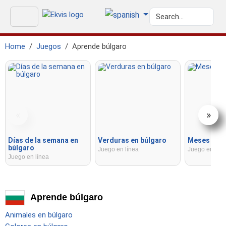
Home
Juegos
Aprende búlgaro
«
»
Días de la semana en
Verduras en búlgaro
Meses en b
búlgaro
Juego en línea
Juego en líne
Juego en línea
Aprende búlgaro
Animales en búlgaro