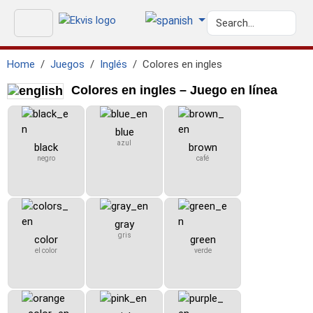
Home
Juegos
Inglés
Colores en ingles
Colores en ingles – Juego en línea
blue
azul
black
brown
negro
café
gray
gris
color
green
el color
verde