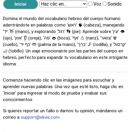
Voz
Sonido
Domina el mundo del vocabulario hebreo del cuerpo humano
adentrándote en palabras como 'ראש' 🧠 (cabeza), manejando
'יד' 👋 (mano), y explorando 'רגל' 👣 (pie). Aprende sobre 'עין' 👁️
(ojo), 'אוזן' 👂 (oreja), 'פה' 👄 (boca), 'אף' 👃 (nariz), 'צוואר' 🧣
(cuello), 'כף יד' 🤲 (palma de la mano), 'ברך' 🦵 (rodilla), y 'קרסול'
🦶 (tobillo). Un viaje emocionante por las partes del cuerpo en
hebreo, perfecto para expandir tu vocabulario en este intrigante
idioma.
Comienza haciendo clic en las imágenes para escuchar y
aprender nuevas palabras. Una vez que esté listo, haga clic en
'Iniciar' para ingresar al modo de prueba y evaluar sus
conocimientos.
Si quieres reportar un fallo o darnos tu opinión, mándanos un
correo a
support@ekvis.com
.