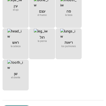
עין
el ojo
פה
עצם
el hueso
la boca
רגל
la pierna
ריאות
ראש
la cabeza
los pulmones
שן
el diente