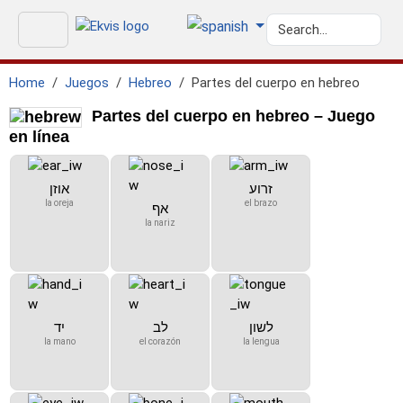
Home
Juegos
Hebreo
Partes del cuerpo en hebreo
Partes del cuerpo en hebreo – Juego
en línea
זרוע
אוזן
la oreja
el brazo
אף
la nariz
לשון
לב
יד
la mano
el corazón
la lengua