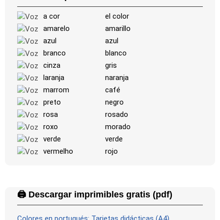
a cor
el color
amarelo
amarillo
azul
azul
branco
blanco
cinza
gris
laranja
naranja
marrom
café
preto
negro
rosa
rosado
roxo
morado
verde
verde
vermelho
rojo
🖨️ Descargar imprimibles gratis (pdf)
Colores en portugués: Tarjetas didácticas (A4)