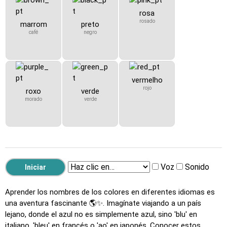
rosa
rosado
marrom
preto
café
negro
vermelho
rojo
roxo
verde
morado
verde
Voz
Sonido
Aprender los nombres de los colores en diferentes idiomas es
una aventura fascinante 🌎✨. Imagínate viajando a un país
lejano, donde el azul no es simplemente azul, sino 'blu' en
italiano, 'bleu' en francés o 'ao' en japonés. Conocer estos