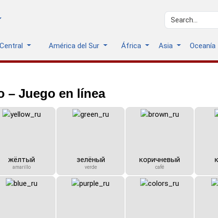
 Central
América del Sur
África
Asia
Oceanía
 – Juego en línea
жёлтый
зелёный
коричневый
amarillo
verde
café