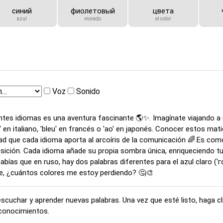
синий
фиолетовый
цвета
azul
morado
el color
Voz
Sonido
tes idiomas es una aventura fascinante 🌎✨. Imagínate viajando a u
' en italiano, 'bleu' en francés o 'ao' en japonés. Conocer estos mat
sidad que cada idioma aporta al arcoíris de la comunicación 🌈.Es co
sposición. Cada idioma añade su propia sombra única, enriqueciendo 
ías que en ruso, hay dos palabras diferentes para el azul claro ('г
te, ¿cuántos colores me estoy perdiendo? 🤔🎨
uchar y aprender nuevas palabras. Una vez que esté listo, haga clic 
 conocimientos.