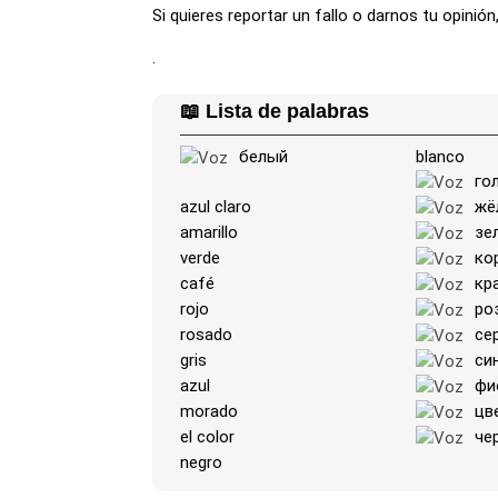
Si quieres reportar un fallo o darnos tu opini
.
📖 Lista de palabras
белый
blanco
го
azul claro
жё
amarillo
зе
verde
ко
café
кр
rojo
ро
rosado
се
gris
си
azul
фи
morado
цв
el color
че
negro