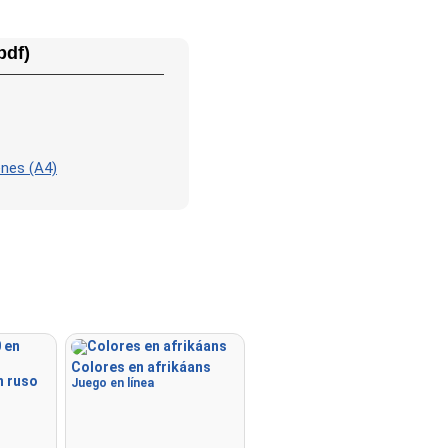
pdf)
enes (A4)
Colores en afrikáans
n ruso
Juego en línea