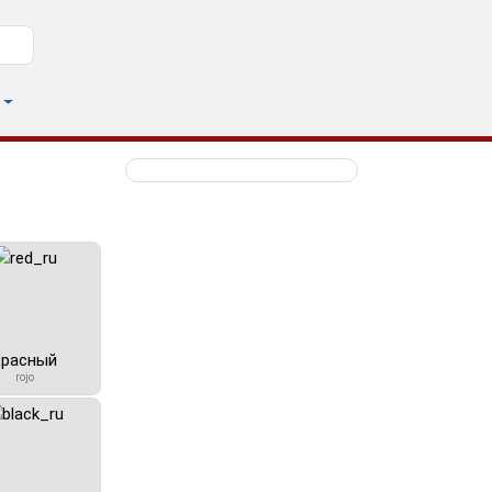
красный
rojo