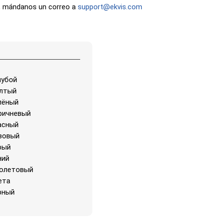
ón, mándanos un correo a
support@ekvis.com
лубой
лтый
лёный
ричневый
асный
зовый
рый
ний
олетовый
ета
рный