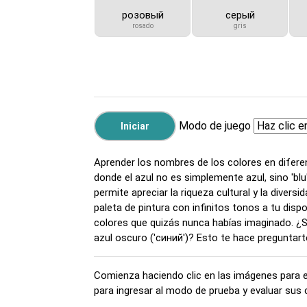
розовый
серый
rosado
gris
Modo de juego
Aprender los nombres de los colores en diferen
donde el azul no es simplemente azul, sino 'blu
permite apreciar la riqueza cultural y la diver
paleta de pintura con infinitos tonos a tu di
colores que quizás nunca habías imaginado. ¿Sab
azul oscuro ('синий')? Esto te hace preguntar
Comienza haciendo clic en las imágenes para esc
para ingresar al modo de prueba y evaluar sus