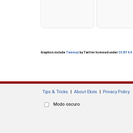
Graphics include
Twemoji
by Twitter licensed under
CC BY 4.0
Tips & Tricks
|
About Ekvis
|
Privacy Policy
Modo oscuro