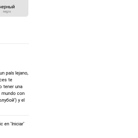
черный
negro
n país lejano,
ices te
mo tener una
tu mundo con
олубой') y el
en 'Iniciar'