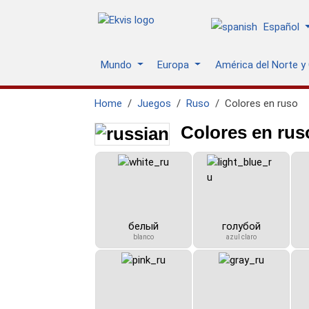
Español
Mundo
Europa
América del Norte y
Home
Juegos
Ruso
Colores en ruso
Colores en ruso
белый
голубой
blanco
azul claro