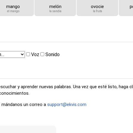
mango
melón
ovocie
p
el mango
la sandía
la fruta
Voz
Sonido
uchar y aprender nuevas palabras. Una vez que esté listo, haga clic 
 conocimientos.
ón, mándanos un correo a
support@ekvis.com