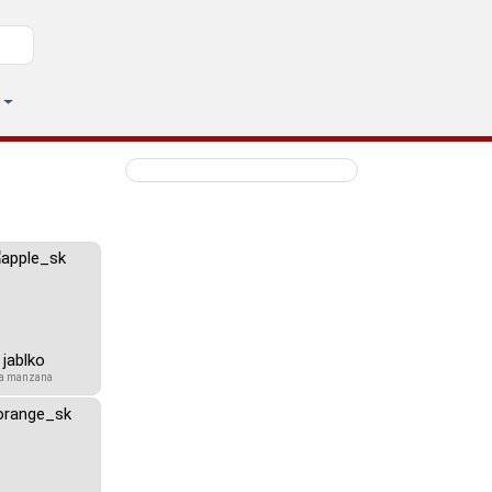
jablko
la manzana