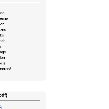
nán
rešne
rón
ozno
lko
hoda
i
ngo
lón
ocie
maranč
pdf)
4)