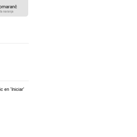
omaranč
la naranja
en 'Iniciar'