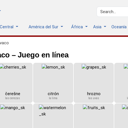
 Central
América del Sur
África
Asia
Oceanía
ovaco
co – Juego en línea
čerešne
citrón
hrozno
las cerezas
la lima
las uvas