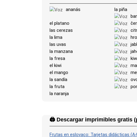
ananás
la piña
ba
el platano
če
las cerezas
cit
la lima
hr
las uvas
jab
la manzana
ja
la fresa
kiw
el kiwi
ma
el mango
me
la sandía
ov
la fruta
po
la naranja
🖨️ Descargar imprimibles gratis (
Frutas en eslovaco: Tarjetas didácticas (A