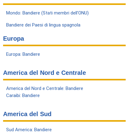
Mondo: Bandiere (Stati membri dell'ONU)
Bandiere dei Paesi di lingua spagnola
Europa
Europa: Bandiere
America del Nord e Centrale
America del Nord e Centrale: Bandiere
Caraibi: Bandiere
America del Sud
Sud America: Bandiere