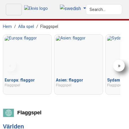
Hem
Alla spel
Flaggspel
«
»
Europa: flaggor
Asien: flaggor
Sydamerika
Flaggspel
Flaggspel
Flaggspel
Flaggspel
Världen