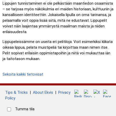
Lippujen tunnistaminen ei ole pelkästään maantiedon osaamista
– se tarjoaa myös näkökulmia eri maiden historiaan, kulttuuriin ja
kansalliseen identiteettiin. Jokaisella lipulla on oma tarinansa, ja
pelaamalla voit oppia lisää siitä, mitä ne edustavat. Lippupelit
voivat näin laajentaa ymmärrystä maailman maista ja niiden
erilaisuudesta.
Lippupeleissämme on useita eri pelitiloja. Voit esimerkiksi klikata
oikeaa lippua, pelata muistipeliä tai kirjoittaa maan nimen itse.
Pelit sopivat erilaisiin oppimistapoihin ja niitä voi mukauttaa iän
ja taitotason mukaan.
Sekoita kaikki tietovisat
Tips & Tricks
|
About Ekvis
|
Privacy
Policy
Tumma tila