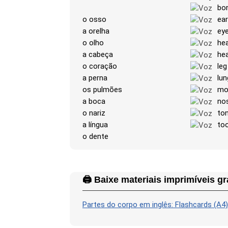
bo
o osso
ear
a orelha
ey
o olho
he
a cabeça
hea
o coração
leg
a perna
lun
os pulmões
mo
a boca
no
o nariz
to
a língua
to
o dente
🖨️ Baixe materiais imprimíveis gr
Partes do corpo em inglês: Flashcards (A4)