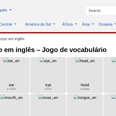
guês
Central
América do Sul
África
Ásia
Oceania
orpo em inglês
 em inglês – Jogo de vocabulário
ear
eye
head
a orelha
o olho
a cabeça