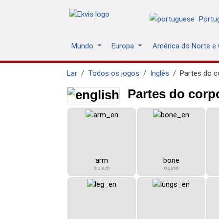
Portu
Mundo
Europa
América do Norte e 
Lar
Todos os jogos
Inglês
Partes do c
Partes do corpo
arm
bone
o braço
o osso