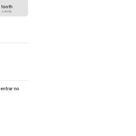
tooth
o dente
 entrar no