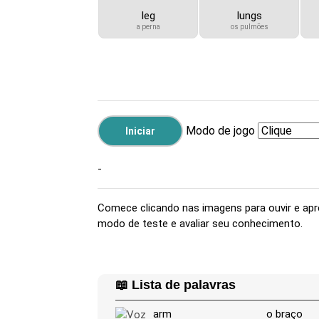
leg
lungs
a perna
os pulmões
Modo de jogo
-
Comece clicando nas imagens para ouvir e apren
modo de teste e avaliar seu conhecimento.
📖 Lista de palavras
arm
o braço