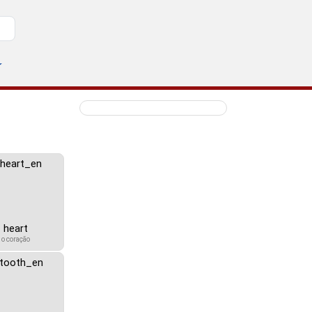
heart
o coração