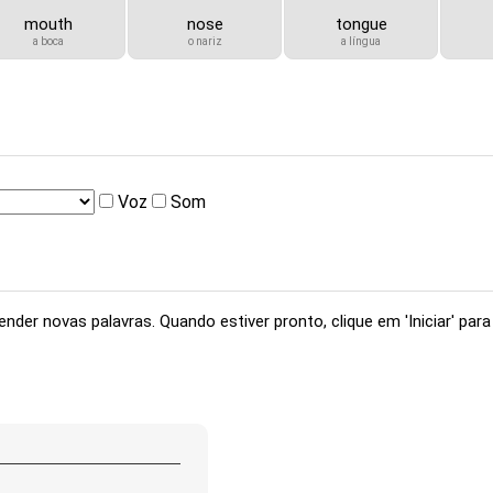
mouth
nose
tongue
a boca
o nariz
a língua
Voz
Som
der novas palavras. Quando estiver pronto, clique em 'Iniciar' para