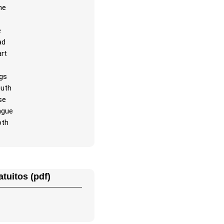
ne
e
ad
rt
gs
uth
se
ngue
oth
atuitos (pdf)