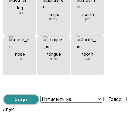
leg
нога
lungs
mouth
легені
рот
nose
tongue
tooth
ніс
язик
зуб
Голос
Звук
-