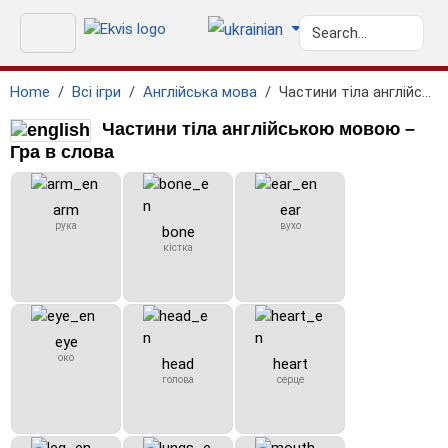
Home
Всі ігри
Англійська мова
Частини тіла англійською мовою
Частини тіла англійською мовою –
Гра в слова
arm
ear
рука
вухо
bone
кістка
eye
око
head
heart
голова
серце