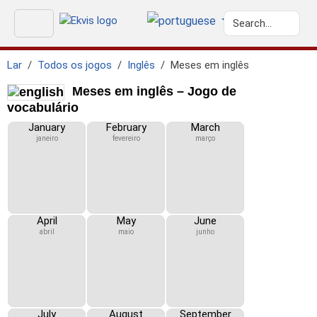
Lar
Todos os jogos
Inglês
Meses em inglês
Meses em inglês – Jogo de
vocabulário
January
February
March
janeiro
fevereiro
março
April
May
June
abril
maio
junho
July
August
September