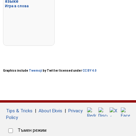
языке
Игра в слова
Graphics include
Twemoji
by Twitter licensed under
CC BY 4.0
Tips & Tricks
|
About Ekvis
|
Privacy
Policy
Тъмен режим