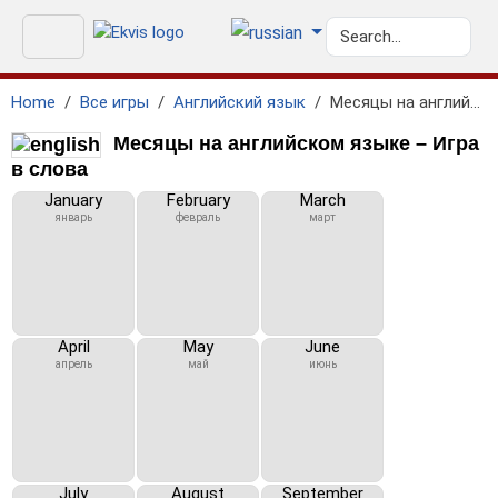
Home
Все игры
Английский язык
Месяцы на английском языке
Месяцы на английском языке – Игра
в слова
January
February
March
январь
февраль
март
April
May
June
апрель
май
июнь
July
August
September