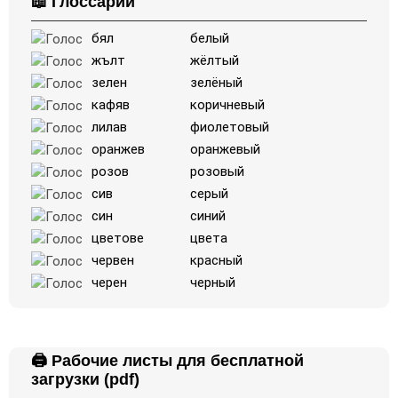
📖 Глоссарий
бял
белый
жълт
жёлтый
зелен
зелёный
кафяв
коричневый
лилав
фиолетовый
оранжев
оранжевый
розов
розовый
сив
серый
син
синий
цветове
цвета
червен
красный
черен
черный
🖨️ Рабочие листы для бесплатной
загрузки (pdf)