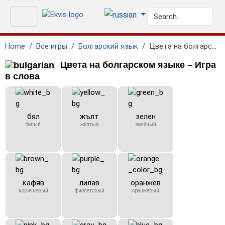
Home
Все игры
Болгарский язык
Цвета на болгарском языке
Цвета на болгарском языке – Игра
в слова
бял
жълт
зелен
белый
жёлтый
зелёный
кафяв
лилав
оранжев
коричневый
фиолетовый
оранжевый