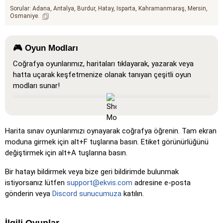
Sorular:
Adana
Antalya
Burdur
Hatay
Isparta
Kahramanmaraş
Mersin
Osmaniye
🎮 Oyun Modları
Coğrafya oyunlarımız, haritaları tıklayarak, yazarak veya
hatta uçarak keşfetmenize olanak tanıyan çeşitli oyun
modları sunar!
Tümünü Göster
: Tüm konumların haritada göründüğü,
öğrenmeyi ve alışmayı kolaylaştıran bir öğrenme modu.
Tıkla (çok kolay)
: 'Tıkla' gibi çalışır, ancak fareyi bir
Harita sınav oyunlarımızı oynayarak coğrafya öğrenin. Tam ekran
konumun üzerine getirdiğinizde adı görünür.
moduna girmek için alt+F tuşlarına basın. Etiket görünürlüğünü
değiştirmek için alt+A tuşlarına basın.
Tıkla (kolay)
: 'Tıkla'ya benzer, ancak üç olası konum
vurgulanarak seçim kolaylaştırılır.
Bir hatayı bildirmek veya bize geri bildirimde bulunmak
Tıkla
: Belirtilen konumu tam olarak tıklayın.
istiyorsanız lütfen
support@ekvis.com
adresine e-posta
gönderin veya
Discord sunucumuza
katılın.
Tıkla (sert)
: 'Tıkla' gibi, ancak tıklanan konumlar orijinal
rengine döner.