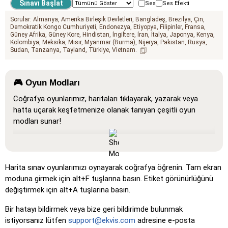
Ses
Ses Efekti
Sorular:
Almanya
Amerika Birleşik Devletleri
Bangladeş
Brezilya
Çin
Demokratik Kongo Cumhuriyeti
Endonezya
Etiyopya
Filipinler
Fransa
Güney Afrika
Güney Kore
Hindistan
İngiltere
İran
İtalya
Japonya
Kenya
Kolombiya
Meksika
Mısır
Myanmar (Burma)
Nijerya
Pakistan
Rusya
Sudan
Tanzanya
Tayland
Türkiye
Vietnam
🎮 Oyun Modları
Coğrafya oyunlarımız, haritaları tıklayarak, yazarak veya
hatta uçarak keşfetmenize olanak tanıyan çeşitli oyun
modları sunar!
Tümünü Göster
: Tüm konumların haritada göründüğü,
öğrenmeyi ve alışmayı kolaylaştıran bir öğrenme modu.
Tıkla (çok kolay)
: 'Tıkla' gibi çalışır, ancak fareyi bir
Harita sınav oyunlarımızı oynayarak coğrafya öğrenin. Tam ekran
konumun üzerine getirdiğinizde adı görünür.
moduna girmek için alt+F tuşlarına basın. Etiket görünürlüğünü
değiştirmek için alt+A tuşlarına basın.
Tıkla (kolay)
: 'Tıkla'ya benzer, ancak üç olası konum
vurgulanarak seçim kolaylaştırılır.
Bir hatayı bildirmek veya bize geri bildirimde bulunmak
Tıkla
: Belirtilen konumu tam olarak tıklayın.
istiyorsanız lütfen
support@ekvis.com
adresine e-posta