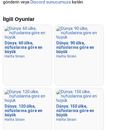
gönderin veya
Discord sunucumuza
katılın.
Tıkla (sert)
: 'Tıkla' gibi, ancak tıklanan konumlar orijinal
rengine döner.
İlgili Oyunlar
Tıkla (sınır yok)
: 'Tıkla' gibi, ancak görünür sınırlar olmadan,
bu da oyunu zorlaştırır.
Tıkla (bayraklar)
: 'Tıkla' gibi, ancak yalnızca bayrak
gösterilir – isim yok.
Dünya: 60 ülke,
Dünya: 90 ülke,
nüfuslarına göre en
nüfuslarına göre en
Çoktan Seçmeli
: Dört seçenek arasından doğru olanı
büyük
büyük
Harita Sınavı
Harita Sınavı
tıklayarak veya 1–4 tuşlarına basarak seçin.
Rastgele yazın
: Konum adlarını rastgele sırayla yazın;
ilerledikçe haritada vurgulanırlar.
Yazma
: Vurgulanan konumun adını yazın.
Uçmak
: Ok tuşları veya WASD ile kontrol edin ve hızlanmak
için boşluk çubuğuna basın.
Dünya: 120 ülke,
Dünya: 150 ülke,
nüfuslarına göre en
nüfuslarına göre en
büyük
büyük
Harita Sınavı
Harita Sınavı