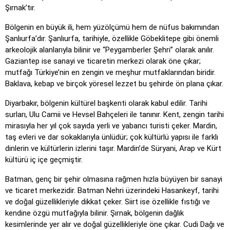
Tıkla
: Belirtilen konumu tam olarak tıklayın.
Şırnak’tır.
Tıkla (sert)
: 'Tıkla' gibi, ancak tıklanan konumlar orijinal
Bölgenin en büyük ili, hem yüzölçümü hem de nüfus bakımından
rengine döner.
Şanlıurfa’dır. Şanlıurfa, tarihiyle, özellikle Göbeklitepe gibi önemli
Tıkla (sınır yok)
: 'Tıkla' gibi, ancak görünür sınırlar olmadan,
arkeolojik alanlarıyla bilinir ve “Peygamberler Şehri” olarak anılır.
bu da oyunu zorlaştırır.
Gaziantep ise sanayi ve ticaretin merkezi olarak öne çıkar;
mutfağı Türkiye’nin en zengin ve meşhur mutfaklarından biridir.
Tıkla (bayraklar)
: 'Tıkla' gibi, ancak yalnızca bayrak
Baklava, kebap ve birçok yöresel lezzet bu şehirde ön plana çıkar.
gösterilir – isim yok.
Diyarbakır, bölgenin kültürel başkenti olarak kabul edilir. Tarihi
Çoktan Seçmeli
: Dört seçenek arasından doğru olanı
surları, Ulu Camii ve Hevsel Bahçeleri ile tanınır. Kent, zengin tarihi
tıklayarak veya 1–4 tuşlarına basarak seçin.
mirasıyla her yıl çok sayıda yerli ve yabancı turisti çeker. Mardin,
Rastgele yazın
: Konum adlarını rastgele sırayla yazın;
taş evleri ve dar sokaklarıyla ünlüdür; çok kültürlü yapısı ile farklı
ilerledikçe haritada vurgulanırlar.
dinlerin ve kültürlerin izlerini taşır. Mardin’de Süryani, Arap ve Kürt
Yazma
: Vurgulanan konumun adını yazın.
kültürü iç içe geçmiştir.
Uçmak
: Ok tuşları veya WASD ile kontrol edin ve hızlanmak
Batman, genç bir şehir olmasına rağmen hızla büyüyen bir sanayi
için boşluk çubuğuna basın.
ve ticaret merkezidir. Batman Nehri üzerindeki Hasankeyf, tarihi
ve doğal güzellikleriyle dikkat çeker. Siirt ise özellikle fıstığı ve
kendine özgü mutfağıyla bilinir. Şırnak, bölgenin dağlık
kesimlerinde yer alır ve doğal güzellikleriyle öne çıkar. Cudi Dağı ve