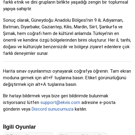
farklı etnik ve dini grupların birlikte yaşadığı zengin bir toplumsal
yapıya sahiptir.
Sonuç olarak, Güneydoğu Anadolu Bölgesi’nin 9 ili; Adıyaman,
Batman, Diyarbakır, Gaziantep, Kilis, Mardin, Siirt, Şanlıurfa ve
Şırnak, hem coğrafi hem de kültürel anlamda Türkiye’nin en
önemli ve kendine özgü bölgelerinden birini oluşturur. Her il, tarihi,
doğası ve kültürüyle benzersizdir ve bölgeyi ziyaret edenlere çok
farklı deneyimler sunar.
Harita sınav oyunlarımızı oynayarak coğrafya öğrenin. Tam ekran
moduna girmek için alt+F tuşlarına basın. Etiket görünürlüğünü
değiştirmek için alt+A tuşlarına basın.
Bir hatayı bildirmek veya bize geri bildirimde bulunmak
istiyorsanız lütfen
support@ekvis.com
adresine e-posta
gönderin veya
Discord sunucumuza
katılın.
İlgili Oyunlar