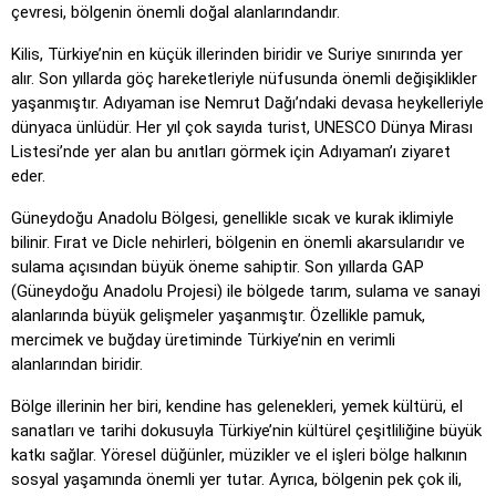
çevresi, bölgenin önemli doğal alanlarındandır.
Kilis, Türkiye’nin en küçük illerinden biridir ve Suriye sınırında yer
alır. Son yıllarda göç hareketleriyle nüfusunda önemli değişiklikler
yaşanmıştır. Adıyaman ise Nemrut Dağı’ndaki devasa heykelleriyle
dünyaca ünlüdür. Her yıl çok sayıda turist, UNESCO Dünya Mirası
Listesi’nde yer alan bu anıtları görmek için Adıyaman’ı ziyaret
eder.
Güneydoğu Anadolu Bölgesi, genellikle sıcak ve kurak iklimiyle
bilinir. Fırat ve Dicle nehirleri, bölgenin en önemli akarsularıdır ve
sulama açısından büyük öneme sahiptir. Son yıllarda GAP
(Güneydoğu Anadolu Projesi) ile bölgede tarım, sulama ve sanayi
alanlarında büyük gelişmeler yaşanmıştır. Özellikle pamuk,
mercimek ve buğday üretiminde Türkiye’nin en verimli
alanlarından biridir.
Bölge illerinin her biri, kendine has gelenekleri, yemek kültürü, el
sanatları ve tarihi dokusuyla Türkiye’nin kültürel çeşitliliğine büyük
katkı sağlar. Yöresel düğünler, müzikler ve el işleri bölge halkının
sosyal yaşamında önemli yer tutar. Ayrıca, bölgenin pek çok ili,