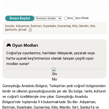
Ses
Ses Efekti
Sorular:
Adıyaman
Batman
Diyarbakır
Gaziantep
Kilis
Mardin
Siirt
Şanlıurfa
Şırnak
🎮 Oyun Modları
Coğrafya oyunlarımız, haritaları tıklayarak, yazarak veya
hatta uçarak keşfetmenize olanak tanıyan çeşitli oyun
modları sunar!
Tümünü Göster
: Tüm konumların haritada göründüğü,
öğrenmeyi ve alışmayı kolaylaştıran bir öğrenme modu.
Tıkla (çok kolay)
: 'Tıkla' gibi çalışır, ancak fareyi bir
Güneydoğu Anadolu Bölgesi, Türkiye’nin yedi coğrafi bölgesinden
konumun üzerine getirdiğinizde adı görünür.
biridir ve ülkenin güneydoğusunda yer alır. Bu bölge, tarihi, kültürel
ve coğrafi özellikleriyle öne çıkar. Güneydoğu Anadolu
Tıkla (kolay)
: 'Tıkla'ya benzer, ancak üç olası konum
Bölgesi’nde toplamda 9 il bulunmaktadır. Bu iller: Adıyaman,
vurgulanarak seçim kolaylaştırılır.
Batman, Diyarbakır, Gaziantep, Kilis, Mardin, Siirt, Şanlıurfa ve