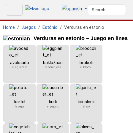
Home
Juegos
Estónio
Verduras en estonio
Verduras en estonio – Juego en línea
avokaado
baklažaan
brokoli
el aguacate
la berenjena
el brocoli
kartul
kurk
küüslauk
la papa
el pepino
el ajo