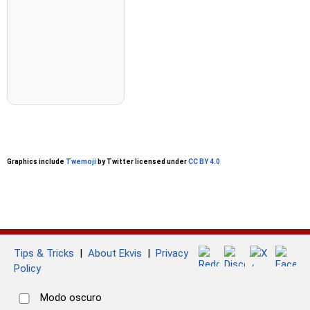
Graphics include
Twemoji
by Twitter licensed under
CC BY 4.0
Tips & Tricks
|
About Ekvis
|
Privacy
Policy
Modo oscuro