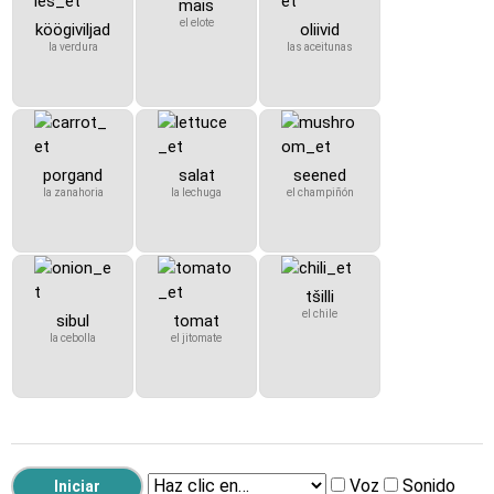
mais
el elote
köögiviljad
oliivid
la verdura
las aceitunas
porgand
salat
seened
la zanahoria
la lechuga
el champiñón
tšilli
el chile
sibul
tomat
la cebolla
el jitomate
Voz
Sonido