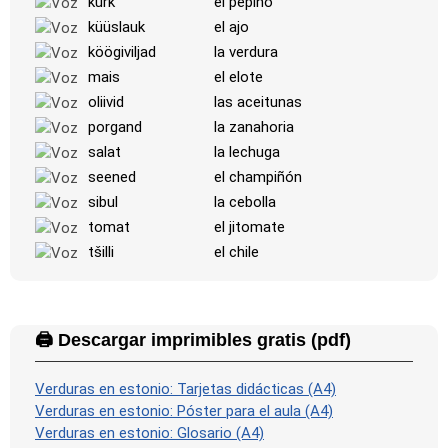
kurk
el pepino
küüslauk
el ajo
köögiviljad
la verdura
mais
el elote
oliivid
las aceitunas
porgand
la zanahoria
salat
la lechuga
seened
el champiñón
sibul
la cebolla
tomat
el jitomate
tšilli
el chile
🖨️ Descargar imprimibles gratis (pdf)
Verduras en estonio: Tarjetas didácticas (A4)
Verduras en estonio: Póster para el aula (A4)
Verduras en estonio: Glosario (A4)