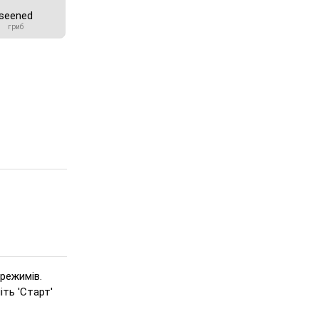
seened
гриб
режимів.
іть 'Старт'