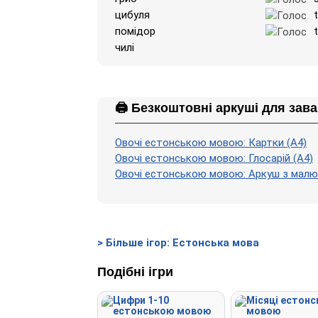
цибуля
помідор
t
чилі
🖨️ Безкоштовні аркуші для зав
Овочі естонською мовою: Картки (A4)
Овочі естонською мовою: Глосарій (A4)
Овочі естонською мовою: Аркуш з малю
> Більше ігор: Естонська мова
Подібні ігри