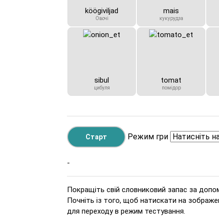
köögiviljad
mais
Овочі
кукурудза
sibul
tomat
цибуля
помідор
Режим гри
-
Покращіть свій словниковий запас за допом
Почніть із того, щоб натискати на зображен
для переходу в режим тестування.