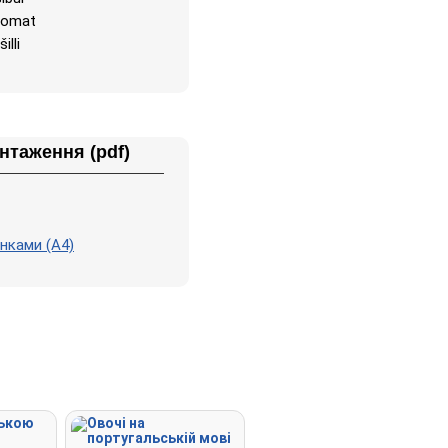
tomat
šilli
антаження (pdf)
нками (А4)