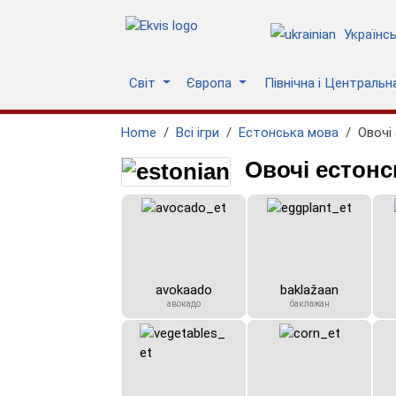
Українс
Світ
Європа
Північна і Централь
Home
Всі ігри
Естонська мова
Овочі
Овочі естонс
avokaado
baklažaan
авокадо
баклажан