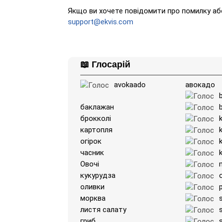
Якщо ви хочете повідомити про помилку або
support@ekvis.com
📖 Глосарій
avokaado
авокадо
баклажан
b
брокколі
k
картопля
огірок
часник
k
Овочі
кукурудза
o
оливки
морква
листя салату
гриб
s