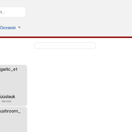
Океанія
küüslauk
часник