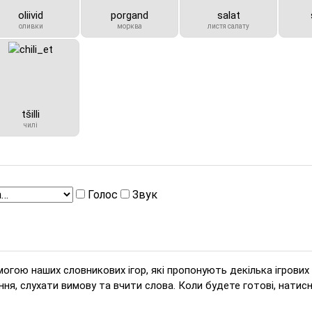
oliivid
porgand
salat
оливки
морква
листя салату
tšilli
чилі
Голос
Звук
огою наших словникових ігор, які пропонують декілька ігрових 
ня, слухати вимову та вчити слова. Коли будете готові, натисн