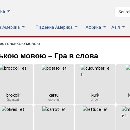
ька
на Америка
Південна Америка
Африка
Азія
 естонською мовою
ькою мовою – Гра в слова
brokoli
kartul
kurk
брокколі
картопля
огірок