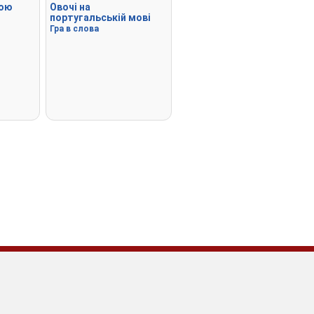
кою
Овочі на
португальській мові
Гра в слова