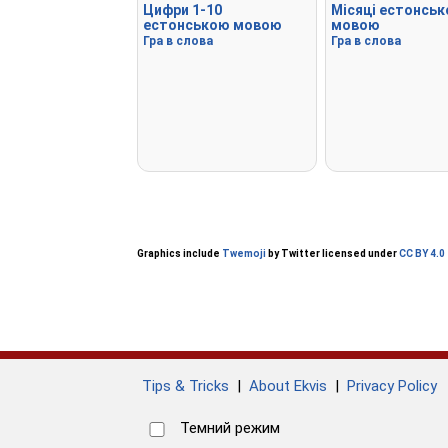
Цифри 1-10
Місяці естонсь
естонською мовою
мовою
Гра в слова
Гра в слова
Graphics include
Twemoji
by Twitter licensed under
CC BY 4.0
Tips & Tricks
|
About Ekvis
|
Privacy Policy
Темний режим