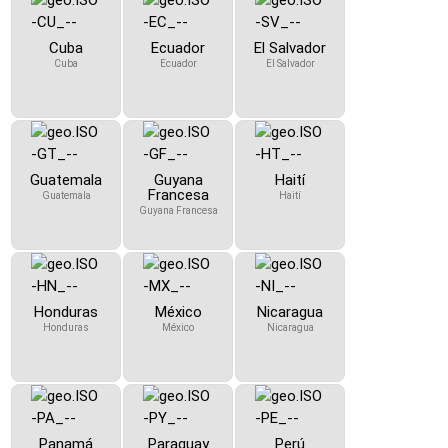
Cuba
Ecuador
El Salvador
Cuba
Ecuador
El Salvador
Guatemala
Guyana
Haití
Francesa
Guatemala
Haití
Guyana Francesa
Honduras
México
Nicaragua
Honduras
México
Nicaragua
Panamá
Paraguay
Perú