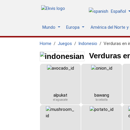
Español
Mundo
Europa
América del Norte y
Home
Juegos
Indonesio
Verduras en 
Verduras en
alpukat
bawang
el aguacate
la cebolla