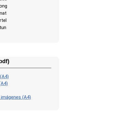
rong
mat
tel
tun
pdf)
 (A4)
(A4)
n imágenes (A4)