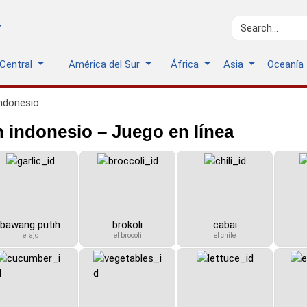
 Central
América del Sur
África
Asia
Oceanía
indonesio
 indonesio – Juego en línea
bawang putih
brokoli
cabai
el ajo
el brocoli
el chile