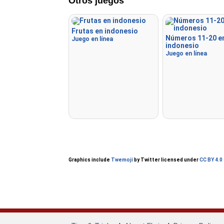
Otros juegos
Frutas en indonesio
Números 11-20 e
Juego en línea
indonesio
Juego en línea
Graphics include
Twemoji
by Twitter licensed under
CC BY 4.0