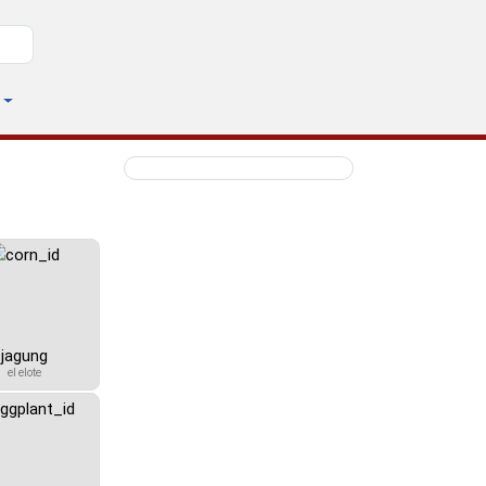
jagung
el elote