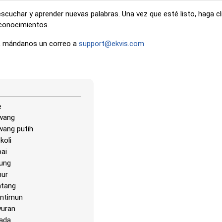
uchar y aprender nuevas palabras. Una vez que esté listo, haga clic 
 conocimientos.
ón, mándanos un correo a
support@ekvis.com
e
wang
wang putih
koli
ai
ung
mur
ntang
ntimun
yuran
ada