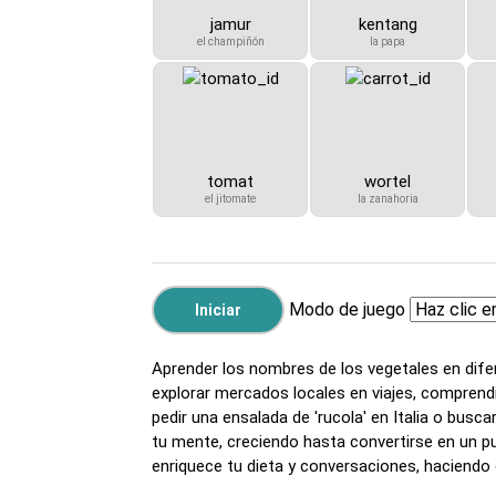
jamur
kentang
el champiñón
la papa
tomat
wortel
el jitomate
la zanahoria
Modo de juego
Aprender los nombres de los vegetales en dife
explorar mercados locales en viajes, comprend
pedir una ensalada de 'rucola' en Italia o bus
tu mente, creciendo hasta convertirse en un p
enriquece tu dieta y conversaciones, haciendo 