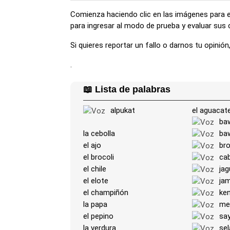
Comienza haciendo clic en las imágenes para esc
para ingresar al modo de prueba y evaluar sus
Si quieres reportar un fallo o darnos tu opini
.
📖 Lista de palabras
alpukat
el aguacat
ba
la cebolla
ba
el ajo
bro
el brocoli
cab
el chile
jag
el elote
ja
el champiñón
ke
la papa
me
el pepino
sa
la verdura
sel