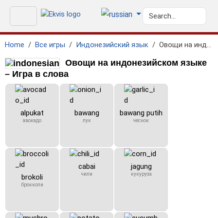
Home
Все игры
Индонезийский язык
Овощи на индонезийском языке
Овощи на индонезийском языке
– Игра в слова
alpukat
bawang
bawang putih
авокадо
лук
чеснок
cabai
jagung
чили
кукуруза
brokoli
брокколи