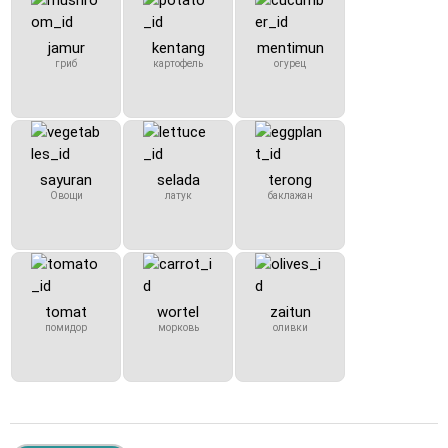
jamur
kentang
mentimun
гриб
картофель
огурец
sayuran
selada
terong
Овощи
латук
баклажан
tomat
wortel
zaitun
помидор
морковь
оливки