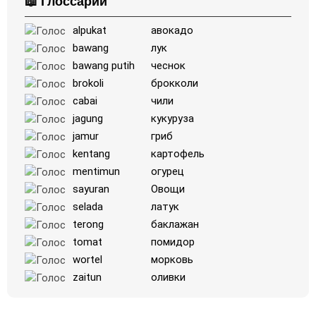
📖 Глоссарий
alpukat
авокадо
bawang
лук
bawang putih
чеснок
brokoli
брокколи
cabai
чили
jagung
кукуруза
jamur
гриб
kentang
картофель
mentimun
огурец
sayuran
Овощи
selada
латук
terong
баклажан
tomat
помидор
wortel
морковь
zaitun
оливки