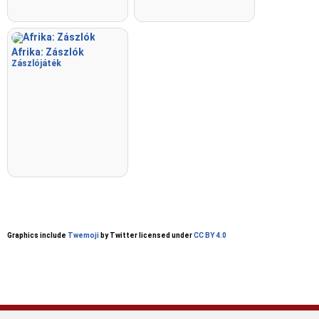
Afrika: Zászlók
Zászlójáték
Graphics include
Twemoji
by Twitter licensed under
CC BY 4.0