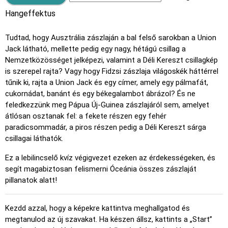
Hangeffektus
Tudtad, hogy Ausztrália zászlaján a bal felső sarokban a Union
Jack látható, mellette pedig egy nagy, hétágú csillag a
Nemzetközösséget jelképezi, valamint a Déli Kereszt csillagkép
is szerepel rajta? Vagy hogy Fidzsi zászlaja világoskék háttérrel
tűnik ki, rajta a Union Jack és egy címer, amely egy pálmafát,
cukornádat, banánt és egy békegalambot ábrázol? És ne
feledkezzünk meg Pápua Új-Guinea zászlajáról sem, amelyet
átlósan osztanak fel: a fekete részen egy fehér
paradicsommadár, a piros részen pedig a Déli Kereszt sárga
csillagai láthatók.
Ez a lebilincselő kvíz végigvezet ezeken az érdekességeken, és
segít magabiztosan felismerni Óceánia összes zászlaját
pillanatok alatt!
Kezdd azzal, hogy a képekre kattintva meghallgatod és
megtanulod az új szavakat. Ha készen állsz, kattints a „Start”