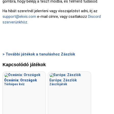
gombra, hogy belépj a teszt módba, és felmérd tudásod.
Ha hibát szeretnél jelenteni vagy visszajelzést adni, írj az
support@ekvis.com
e-mail címre, vagy csatlakozz
Discord
szerverünkhöz.
> További játékok a tanuláshoz Zászlók
Kapcsolódó játékok
Óceánia: Országok
Európa: Zászlók
Térképes kvíz
Zászlójáték