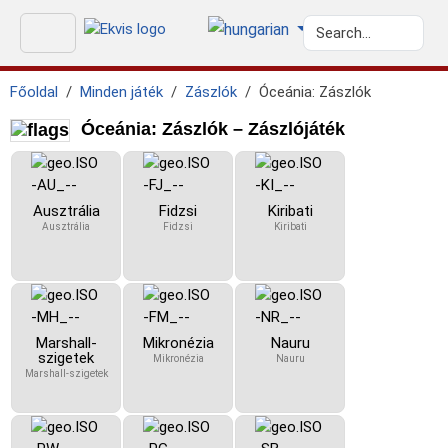
Főoldal
Minden játék
Zászlók
Óceánia: Zászlók
Óceánia: Zászlók – Zászlójáték
Ausztrália
Fidzsi
Kiribati
Ausztrália
Fidzsi
Kiribati
Marshall-
Mikronézia
Nauru
szigetek
Mikronézia
Nauru
Marshall-szigetek