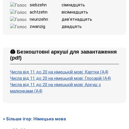
siebzehn
сімнадцять
achtzehn
вісімнадцять
neunzehn
дев'ятнадцять
zwanzig
двадцять
🖨️ Безкоштовні аркуші для завантаження
(pdf)
Числа від 11 до 20 на німецькій мові: Картки (A4)
Числа від 11 до 20 на німецькій мові: Глосарій (A4)
Числа від 11 до 20 на німецькій мові: Аркуш з
малюнками (А4)
> Більше ігор: Німецька мова