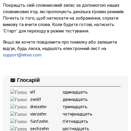
Покращіть свій словниковий запас за допомогою наших
словникових ігор, які пропонують декілька ігрових режимів.
Почніть із того, щоб натискати на зображення, слухати
вимову та вчити слова. Коли будете готові, натисніть
'Старт' для переходу в режим тестування.
Якщо ви хочете повідомити про помилку або залишити
відгук, будь ласка, надішліть електронний лист на
support@ekvis.com
📖 Глосарій
elf
одинадцять
zwölf
дванадцять
dreizehn
тринадцять
vierzehn
чотирнадцять
fünfzehn
п'ятнадцять
sechzehn
шістнадцять