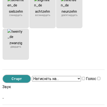
siebzehn
achtzehn
neunzehn
сімнадцять
вісімнадцять
дев'ятнадцять
zwanzig
двадцять
Голос
Звук
-