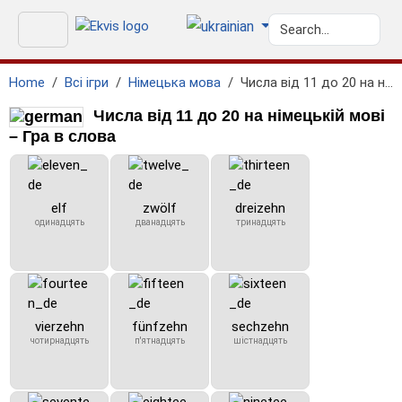
Home
Всі ігри
Німецька мова
Числа від 11 до 20 на німецькій мові
Числа від 11 до 20 на німецькій мові
– Гра в слова
elf
zwölf
dreizehn
одинадцять
дванадцять
тринадцять
vierzehn
fünfzehn
sechzehn
чотирнадцять
п'ятнадцять
шістнадцять