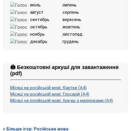
июль
липень
август
серпень
сентябрь
вересень
октябрь
жовтень
ноябрь
листопад
декабрь
грудень
🖨️ Безкоштовні аркуші для завантаження
(pdf)
Місяці на російській мові: Картки (A4)
Місяці на російській мові: Глосарій (A4)
Місяці на російській мові: Аркуш з малюнками (А4)
> Більше ігор: Російська мова