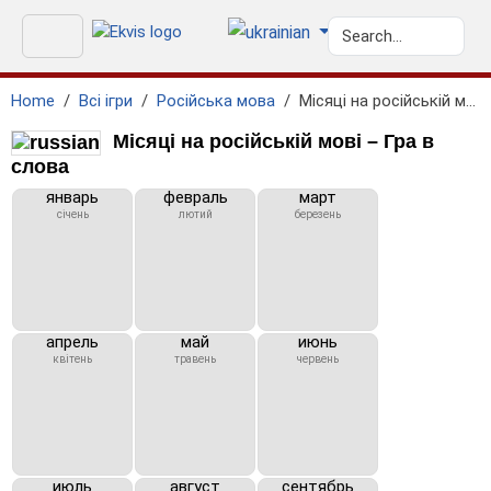
Home
Всі ігри
Російська мова
Місяці на російській мові
Місяці на російській мові – Гра в
слова
январь
февраль
март
січень
лютий
березень
апрель
май
июнь
квітень
травень
червень
июль
август
сентябрь