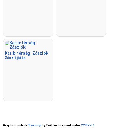
Karib-térség: Zászlók
Zászlójáték
Graphics include
Twemoji
by Twitter licensed under
CC BY 4.0