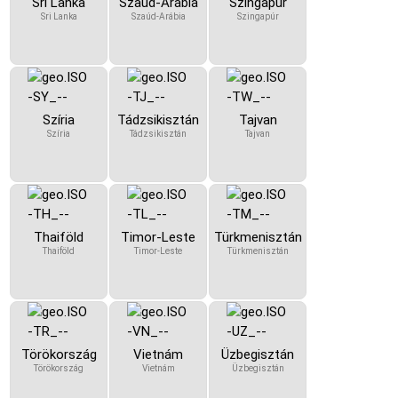
Sri Lanka
Szaúd-Arábia
Szingapúr
Sri Lanka
Szaúd-Arábia
Szingapúr
Szíria
Tádzsikisztán
Tajvan
Szíria
Tádzsikisztán
Tajvan
Thaiföld
Timor-Leste
Türkmenisztán
Thaiföld
Timor-Leste
Türkmenisztán
Törökország
Vietnám
Üzbegisztán
Törökország
Vietnám
Üzbegisztán