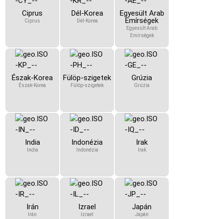
Ciprus
Dél-Korea
Egyesült Arab
Emírségek
Ciprus
Dél-Korea
Egyesült Arab
Emírségek
Észak-Korea
Fülöp-szigetek
Grúzia
Észak-Korea
Fülöp-szigetek
Grúzia
India
Indonézia
Irak
India
Indonézia
Irak
Irán
Izrael
Japán
Irán
Izrael
Japán