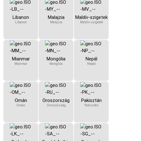
Libanon
Malajzia
Maldív-szigetek
Libanon
Malajzia
Maldív-szigetek
Mianmar
Mongólia
Nepál
Mianmar
Mongólia
Nepál
Omán
Oroszország
Pakisztán
Omán
Oroszország
Pakisztán