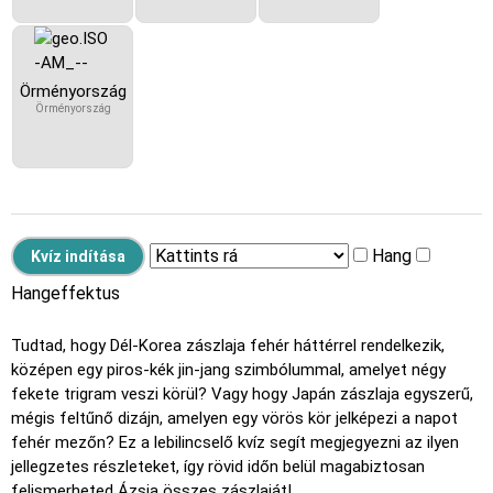
Örményország
Örményország
Hang
Hangeffektus
Tudtad, hogy Dél-Korea zászlaja fehér háttérrel rendelkezik,
középen egy piros-kék jin-jang szimbólummal, amelyet négy
fekete trigram veszi körül? Vagy hogy Japán zászlaja egyszerű,
mégis feltűnő dizájn, amelyen egy vörös kör jelképezi a napot
fehér mezőn? Ez a lebilincselő kvíz segít megjegyezni az ilyen
jellegzetes részleteket, így rövid időn belül magabiztosan
felismerheted Ázsia összes zászlaját!